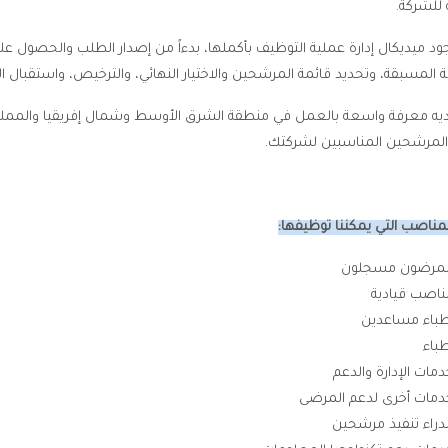
للشركة.
د ميديكال إدارة عملية التوظيف بأكملها، بدءاً من إصدار الطلب والحصول على ا
 المسبقة، وتحديد قائمة المرشحين والاختيار النهائي، والترخيص، واستقبال ا
لديه معرفة واسعة بالعمل في منطقة الشرق الأوسط وشمال إفريقيا والمملكة
لمرشحين المناسبين لشركتك.
ناصب التي يمكننا توظيفها:
مرضون مسجلون
ناصب قيادية
طباء مساعدين
طباء
دمات الإدارة والدعم
دمات أخرى لدعم المرضى
دراء تنفيذ مرشحين