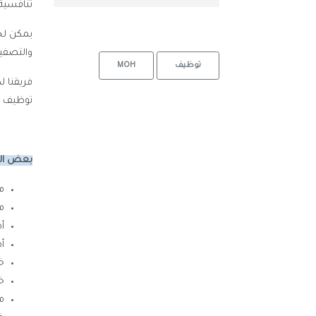
تنافسية 
يمكن لجو
والتصفية
توظيف
MOH
فريقنا 
توظيف ا
بعض الم
م
م
أ
أ
خ
خ
م