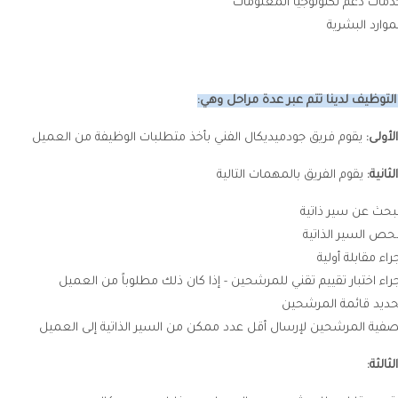
دمات دعم تكنولوجيا المعلومات
موارد البشرية
لتوظيف لدينا تتم عبر عدة مراحل وهي:
لأولى:
يقوم فريق جودميديكال الفني بأخذ متطلبات الوظيفة من العميل
ثانية:
يقوم الفريق بالمهمات التالية
لبحث عن سير ذاتية
حص السير الذاتية
راء مقابلة أولية
جراء اختبار تقييم تقني للمرشحين - إذا كان ذلك مطلوباً من العميل
حديد قائمة المرشحين
صفية المرشحين لإرسال أقل عدد ممكن من السير الذاتية إلى العميل
ثالثة: