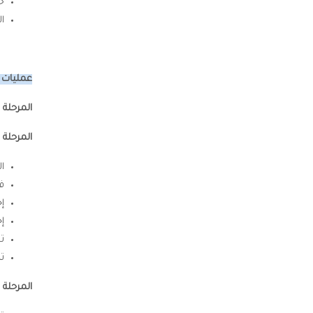
خ
ال
عمليات ا
المرحلة ا
المرحلة ال
ا
ف
إج
إ
ت
ت
المرحلة ال